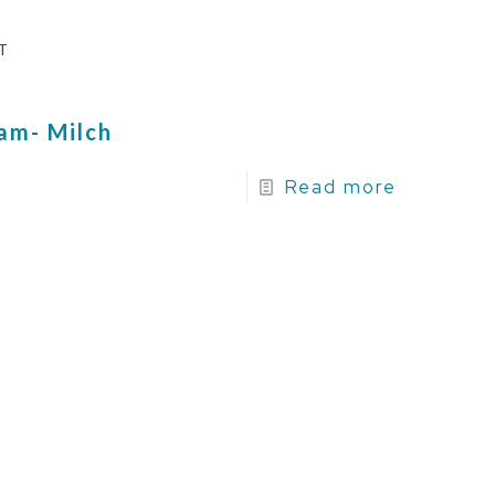
T
am- Milch
Read more