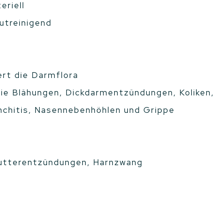
eriell
lutreinigend
ert die Darmflora
ie Blähungen, Dickdarmentzündungen, Koliken
nchitis, Nasennebenhöhlen und Grippe
utterentzündungen, Harnzwang