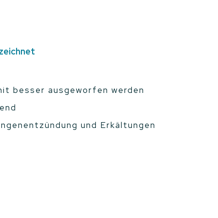
ezeichnet
omit besser ausgeworfen werden
send
 Lungenentzündung und Erkältungen