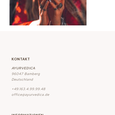
KONTAKT
AYURVEDICA
96047 Bamberg
Deutschland
+49.163.4.99.99.48
office@ayurvedica.de