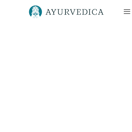
Ayurvedica-Ayurveda-
Gesundheitsberatung-Ines-
Hillebrecht-a