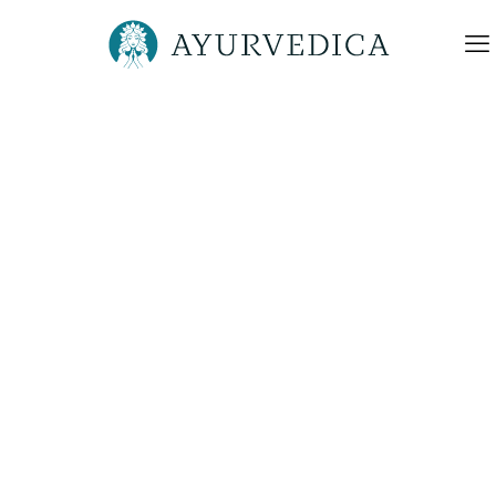
Ayurvedica-PK–Nervosität