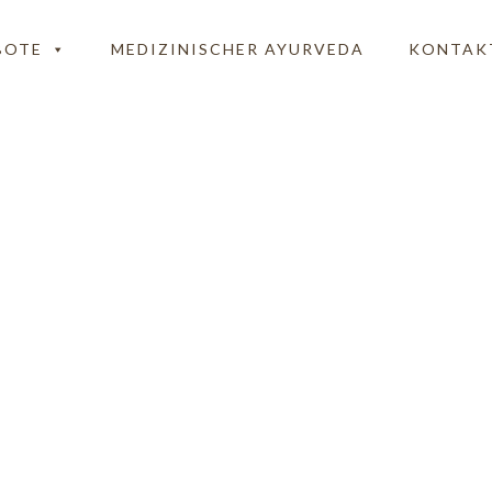
BOTE
MEDIZINISCHER AYURVEDA
KONTAK
nch-Karma-Kur-Pikto