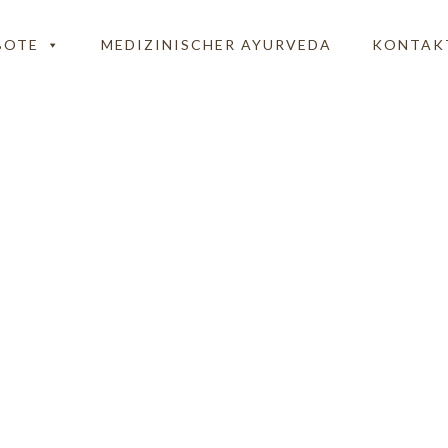
BOTE
MEDIZINISCHER AYURVEDA
KONTAK
edica-Panch-Karma-2