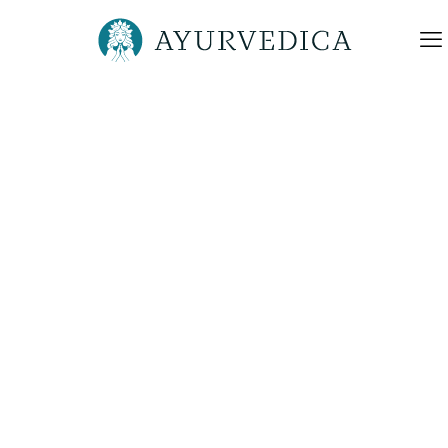
Ayurvedica-Ayurvedische-
Tagesroutine