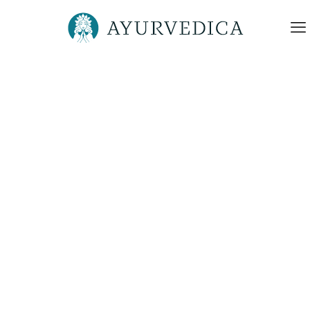
Ayurvedica-Ayurveda-
Doshaberatung-
Gesundheitsberatung-a